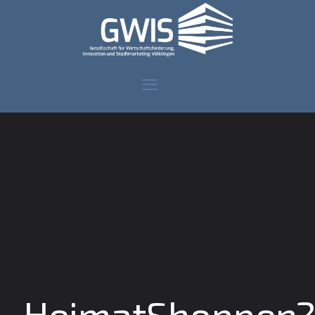
HeimatShoppen?